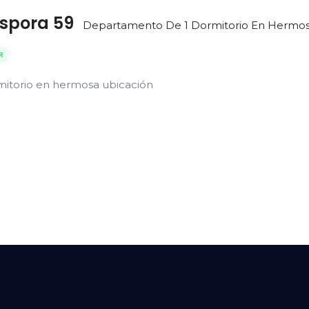
Espora 59
Departamento De 1 Dormitorio En Hermos
R
itorio en hermosa ubicación
San Andres de la Sierra