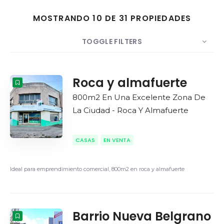
MOSTRANDO 10 DE 31 PROPIEDADES
TOGGLE FILTERS
MOSTRAR
10
POR
Fecha
ORDEN
Roca y almafuerte
800m2 En Una Excelente Zona De
La Ciudad - Roca Y Almafuerte
CASAS
EN VENTA
Ideal para emprendimiento comercial, 800m2 en roca y almafuerte
Barrio Nueva Belgrano