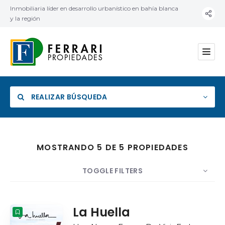
Inmobiliaria líder en desarrollo urbanístico en bahía blanca
y la región
REALIZAR BÚSQUEDA
MOSTRANDO 5 DE 5 PROPIEDADES
Categoría
TOGGLE FILTERS
Ubicación
MOSTRAR
10
POR
Fecha
ORDEN
La Huella