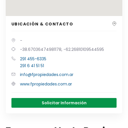
UBICACIÓN & CONTACTO
-
-38.67036474981178, -62.26810109544595
291 455-6335
291 6 41 51 51
info@fpropiedades.com.ar
www.fpropiedades.com.ar
Solicitar Información