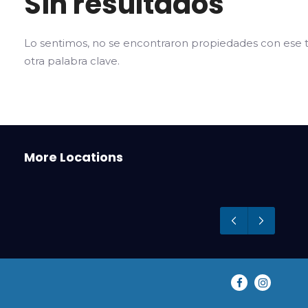
Sin resultados
Lo sentimos, no se encontraron propiedades con ese t
otra palabra clave.
San
Bahía Blanca
Sie
More Locations