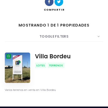
COMPARTIR
MOSTRANDO 1 DE 1 PROPIEDADES
Buscar
TOGGLE FILTERS
MOSTRAR
10
POR
Fecha
ORDEN
Villa Bordeu
LOTES
TERRENOS
Varios terrenos en venta en Villa Bordeu
Bahía Blanca