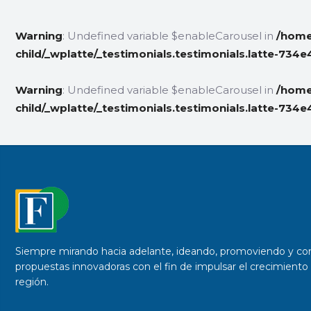
Warning
: Undefined variable $enableCarousel in
/home
child/_wplatte/_testimonials.testimonials.latte-
Warning
: Undefined variable $enableCarousel in
/home
child/_wplatte/_testimonials.testimonials.latte-
Siempre mirando hacia adelante, ideando, promoviendo y co
propuestas innovadoras con el fin de impulsar el crecimiento 
región.