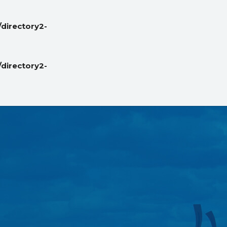
directory2-
directory2-