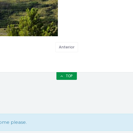
Anterior
TOP
some please.