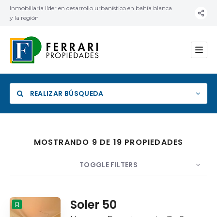
Inmobiliaria líder en desarrollo urbanístico en bahía blanca
y la región
REALIZAR BÚSQUEDA
MOSTRANDO 9 DE 19 PROPIEDADES
Categoría
TOGGLE FILTERS
Ubicación
MOSTRAR
10
POR
Fecha
ORDEN
Soler 50