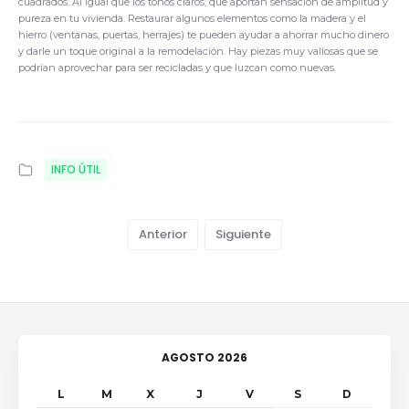
cuadrados. Al igual que los tonos claros, que aportan sensación de amplitud y
pureza en tu vivienda. Restaurar algunos elementos como la madera y el
hierro (ventanas, puertas, herrajes) te pueden ayudar a ahorrar mucho dinero
y darle un toque original a la remodelación. Hay piezas muy valiosas que se
podrían aprovechar para ser recicladas y que luzcan como nuevas.
INFO ÚTIL
Anterior
Siguiente
AGOSTO 2026
L
M
X
J
V
S
D