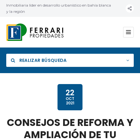
Inmobiliaria líder en desarrollo urbanístico en bahía blanca
y la región
REALIZAR BÚSQUEDA
22
OCT
2021
Categoría
CONSEJOS DE REFORMA Y
Ubicación
AMPLIACIÓN DE TU