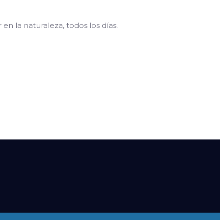
en la naturaleza, todos los días.
San Andres de la Sierra