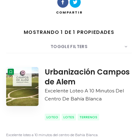
COMPARTIR
MOSTRANDO 1 DE 1 PROPIEDADES
Buscar
TOGGLE FILTERS
MOSTRAR
10
POR
Fecha
ORDEN
Urbanización Campos
de Alem
Excelente Loteo A 10 Minutos Del
Centro De Bahía Blanca
LOTEO
LOTES
TERRENOS
Excelente loteo a 10 minutos del centro de Bahía Blanca.