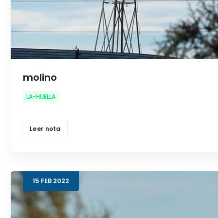
molino
LA-HUELLA
Leer nota
15
FEB
2022